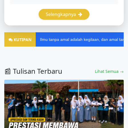
Selengkapnya
KUTIPAN
Ilmu tanpa amal adalah kegilaan, dan amal tanpa ilmu adalah 
📰 Tulisan Terbaru
Lihat Semua →