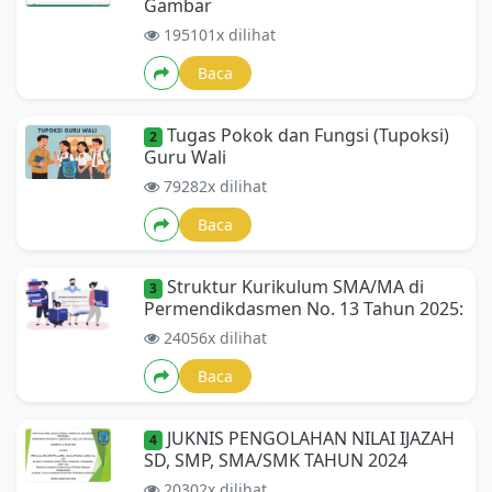
Gambar
195101x dilihat
Baca
Tugas Pokok dan Fungsi (Tupoksi)
2
Guru Wali
79282x dilihat
Baca
Struktur Kurikulum SMA/MA di
3
Permendikdasmen No. 13 Tahun 2025:
24056x dilihat
Baca
JUKNIS PENGOLAHAN NILAI IJAZAH
4
SD, SMP, SMA/SMK TAHUN 2024
20302x dilihat