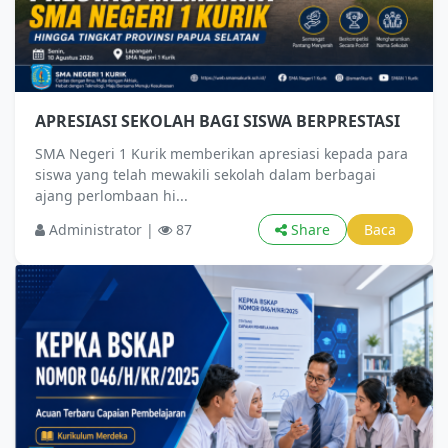
APRESIASI SEKOLAH BAGI SISWA BERPRESTASI
SMA Negeri 1 Kurik memberikan apresiasi kepada para
siswa yang telah mewakili sekolah dalam berbagai
ajang perlombaan hi...
Administrator |
87
Share
Baca